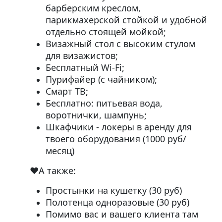
барберским креслом,
парикмахерской стойкой и удобной
отдельно стоящей мойкой;⠀
Визажный стол с высоким стулом
для визажистов;
Бесплатный Wi-Fi;⠀
Пурифайер (с чайником);⠀
Смарт ТВ;⠀
Бесплатно: питьевая вода,
воротнички, шампунь;⠀
Шкафчики - локеры в аренду для
твоего оборудования (1000 руб/
месяц)⠀
❤️А также:⠀
Простынки на кушетку (30 руб)⠀
Полотенца одноразовые (30 руб)⠀
Помимо вас и вашего клиента там